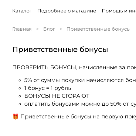
Каталог
Подробнее о магазине
Помощь и и
Главная
Блог
Приветственные бонусы
Приветственные бонусы
ПРОВЕРИТЬ БОНУСЫ, начисленные за покупк
5% от суммы покупки начисляются бо
1 бонус = 1 рубль
БОНУСЫ НЕ СГОРАЮТ
оплатить бонусами можно до 50% от с
🎁 Приветственные бонусы на первую пок