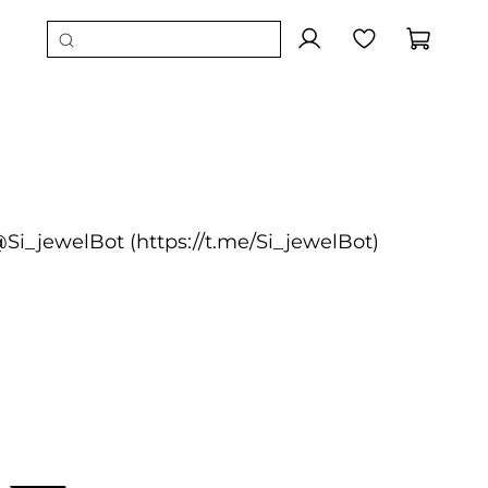
ewelBot (https://t.me/Si_jewelBot)