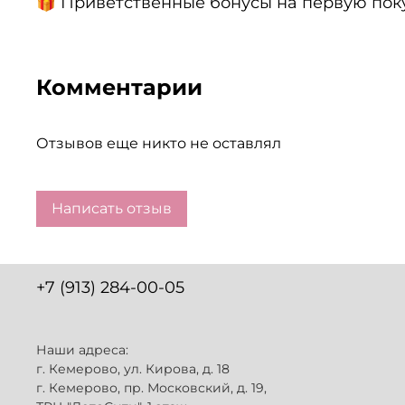
🎁 Приветственные бонусы на первую пок
Комментарии
Отзывов еще никто не оставлял
Написать отзыв
+7 (913) 284-00-05
Наши адреса:
г. Кемерово, ул. Кирова, д. 18
г. Кемерово, пр. Московский, д. 19,