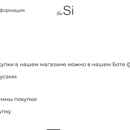
нформация
и в нашем магазине можно в нашем Боте @Si_j
нусами
уммы покупки
упку