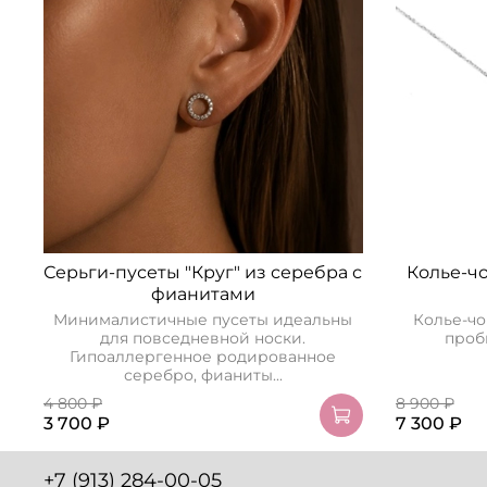
Серьги-пусеты "Круг" из серебра с
Колье-чо
фианитами
Минималистичные пусеты идеальны
Колье-чо
для повседневной носки.
пробы
Гипоаллергенное родированное
серебро, фианиты...
4 800 ₽
8 900 ₽
3 700 ₽
7 300 ₽
+7 (913) 284-00-05