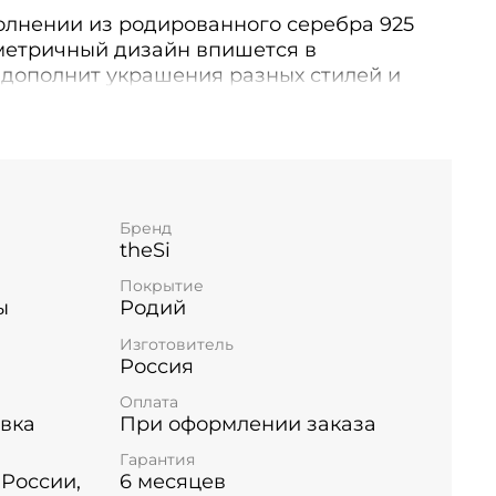
олнении из родированного серебра 925
метричный дизайн впишется в
 дополнит украшения разных стилей и
том. Диаметр круга по внешнему краю 17
щина 1 мм. Толщина шинки кольца 1х2 мм.
 мм. Вставка: фианит.
Бренд
theSi
Покрытие
ы
Родий
Изготовитель
Россия
Оплата
вка
При оформлении заказа
Гарантия
 России,
6 месяцев