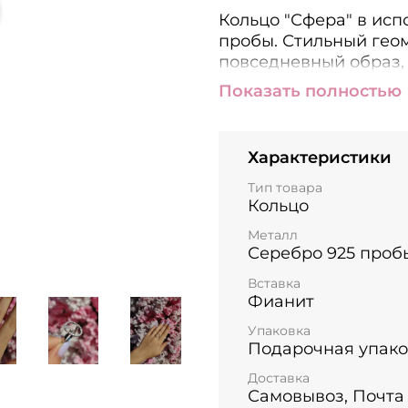
Кольцо "Сфера" в исп
пробы. Стильный гео
повседневный образ,
станет главным акцен
Показать полностью
мм, ширина 2 мм, тол
Центральный камень 4
Характеристики
Тип товара
Кольцо
Металл
Серебро 925 проб
Вставка
Фианит
Упаковка
Подарочная упако
Доставка
Самовывоз, Почта