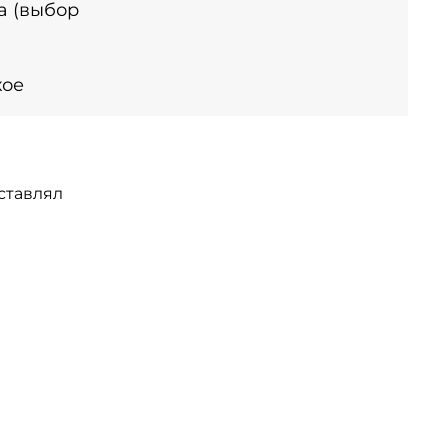
а (выбор
кое
ставлял