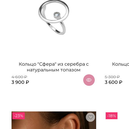
Кольцо "Сфера" из серебра с
Кольцо
натуральным топазом
4 600 ₽
5 300 ₽
3 900 ₽
3 600 ₽
-23%
-18%