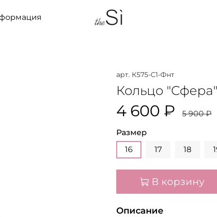
нформация
арт.
К575-С1-Фнт
Кольцо "Сфера
4 600 ₽
5 900 ₽
Размер
16
17
18
1
В корзину
Описание