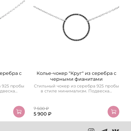
серебра с
Колье-чокер "Круг" из серебра с
С
черными фианитами
а 925 пробы
Стильный чокер из серебра 925 пробы
веска...
в стиле минимализм. Подвеска...
7 500 ₽
7
5 900 ₽
5