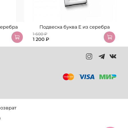
серебра
Подвеска буква Е из серебра
1 600 ₽
1
1 200 ₽
1
озврат
а