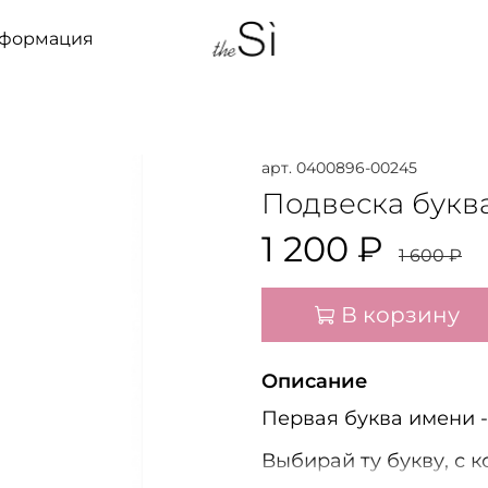
нформация
арт.
0400896-00245
Подвеска буква
1 200 ₽
1 600 ₽
В корзину
Описание
Первая буква имени -
Выбирай ту букву, с 
останется только для