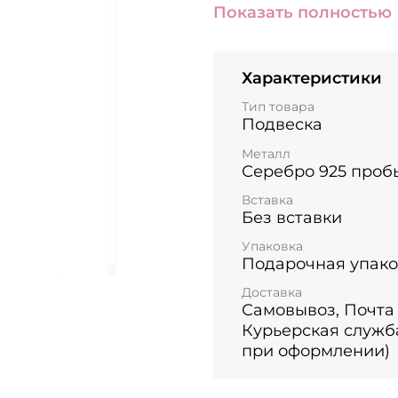
Показать полностью
отличный вариант дл
минималистичность и
другими украшениями
Характеристики
Можно носить как подв
Тип товара
Покрытие: родий - п
Подвеска
серебро от потемнен
Металл
Размер подвески: 8х6
Серебро 925 проб
Вставка
Подвеска продаётся б
Без вставки
Упаковка
Подарочная упако
Доставка
Самовывоз, Почта
Курьерская служб
при оформлении)