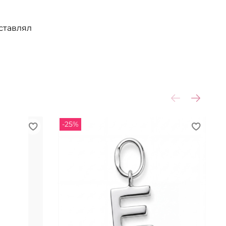
ставлял
-25%