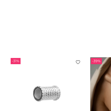
-31%
-39%