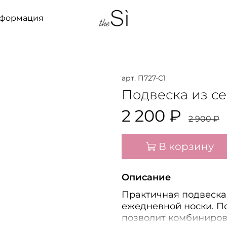
нформация
арт.
П727-С1
Подвеска из с
2 200 ₽
2 900 ₽
В корзину
Описание
Практичная подвеска 
ежедневной носки. П
позволит комбиниров