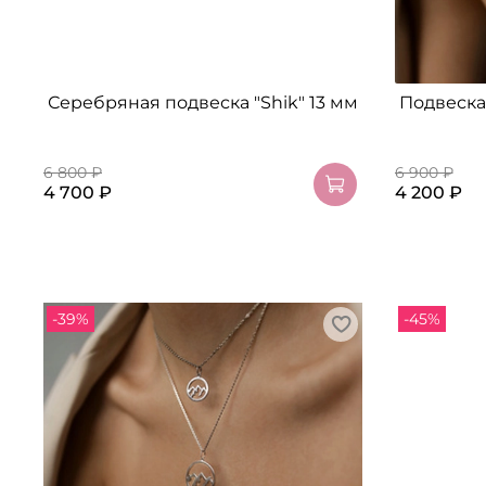
Серебряная подвеска "Shik" 13 мм
Подвеска 
6 800 ₽
6 900 ₽
4 700 ₽
4 200 ₽
-39%
-45%