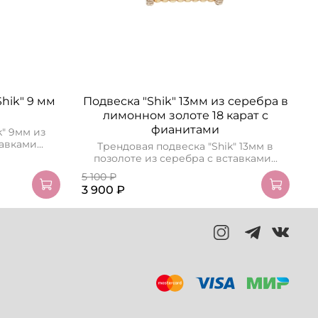
hik" 9 мм
Подвеска "Shik" 13мм из серебра в
лимонном золоте 18 карат с
фианитами
k" 9мм из
вками...
Трендовая подвеска "Shik" 13мм в
позолоте из серебра с вставками...
5 100 ₽
5
3 900 ₽