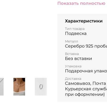
многослойные образы
Показать полностью
Можно носить как подв
Покрытие: родий - п
Характеристики
серебро от потемнен
Тип товара
Размер подвески: высот
Подвеска
Подвеска продаётся б
Металл
Серебро 925 проб
Вставка
Без вставки
Упаковка
Подарочная упако
Доставка
Самовывоз, Почта
Курьерская служб
при оформлении)