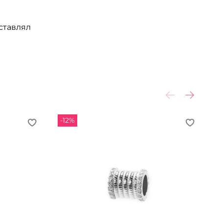
ставлял
-12%