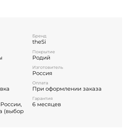
.
ес на цепь, на серьги, а также на браслет.
ридаёт белый глянцевый цвет, защищает
ия и является гипоаллергенным.
Бренд
а: 1,5 см., ширина: 1 см.
theSi
ез цепочки.
Покрытие
ы
Родий
Изготовитель
Россия
Оплата
вка
При оформлении заказа
Гарантия
 России,
6 месяцев
а (выбор