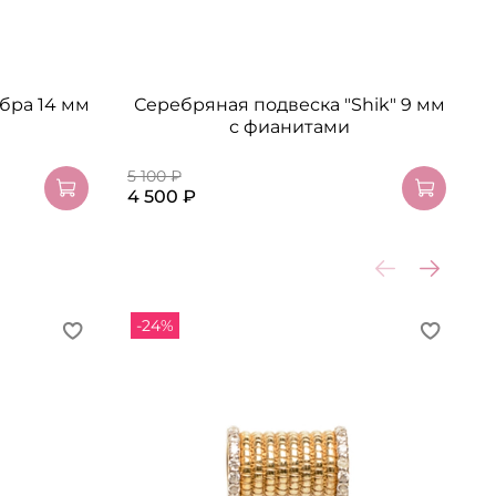
ебра 14 мм
Серебряная подвеска "Shik" 9 мм
с фианитами
5 100 ₽
5
4 500 ₽
3
-24%