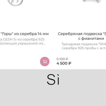
"Горы" из серебра 14 мм
Серебряная подвеска "S
с фианитами
а GESH Si из серебра 925
оллекция украшений из...
Трендовая подвеска "Shi
серебра 925 пробы с вста
5 100 ₽
4 500 ₽