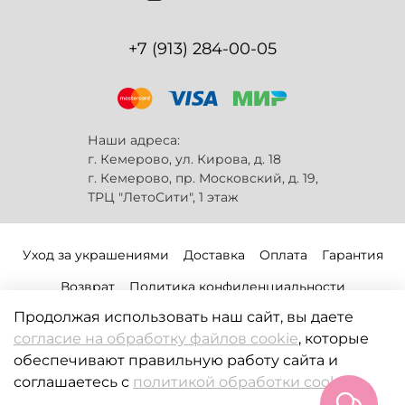
+7 (913) 284-00-05
Наши адреса:
г. Кемерово, ул. Кирова, д. 18
г. Кемерово, пр. Московский, д. 19,
ТРЦ "ЛетоСити", 1 этаж
Уход за украшениями
Доставка
Оплата
Гарантия
Возврат
Политика конфиденциальности
Продолжая использовать наш сайт, вы даете
Публичная оферта
Политика обработки файлов-cookie
согласие на обработку файлов cookie
, которые
Пользовательское соглашение
обеспечивают правильную работу сайта и
Политика обработки персональных данных
соглашаетесь с
политикой обработки cookie