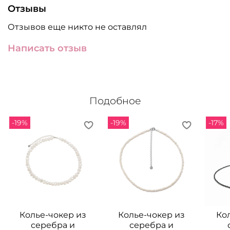
Отзывы
Отзывов еще никто не оставлял
Написать отзыв
Подобное
-19%
-19%
-17%
Колье-чокер из
Колье-чокер из
Ко
серебра и
серебра и