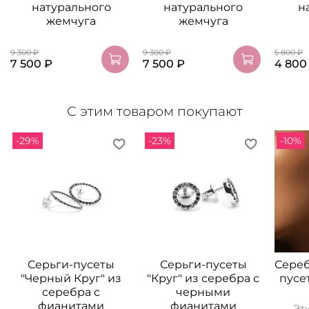
натурального
натурального
н
жемчуга
жемчуга
9 300 ₽
9 300 ₽
5 800 ₽
7 500 ₽
7 500 ₽
4 800
С этим товаром покупают
-29%
-23%
-10%
Серьги-пусеты
Серьги-пусеты
Сереб
"Черный Круг" из
"Круг" из серебра с
пусе
серебра с
черными
фианитами
фианитами
Эт