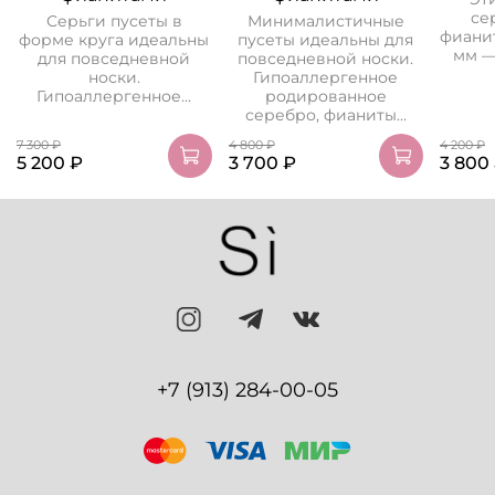
се
Серьги пусеты в
Минималистичные
фиани
форме круга идеальны
пусеты идеальны для
мм —
для повседневной
повседневной носки.
носки.
Гипоаллергенное
Гипоаллергенное...
родированное
серебро, фианиты...
7 300 ₽
4 800 ₽
4 200 ₽
5 200 ₽
3 700 ₽
3 800
+7 (913) 284-00-05