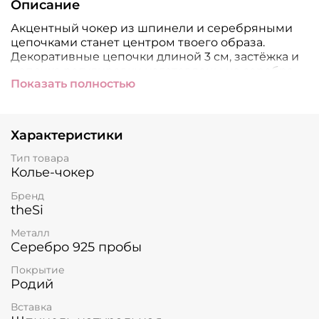
Описание
Акцентный чокер из шпинели и серебряными
цепочками станет центром твоего образа.
Декоративные цепочки длиной 3 см, застёжка и
цепочка регулировки изготовлены из серебра
Показать полностью
925 пробы, а огранка натуральной шпинели
придает камню удивительное сияние. Диаметр
шпинели составляет 2 мм. Длина чокера
регулируется от 33 до 40 см за счёт цепочки
Характеристики
удлинения.
Тип товара
Колье-чокер
Бренд
theSi
Металл
Серебро 925 пробы
Покрытие
Родий
Вставка