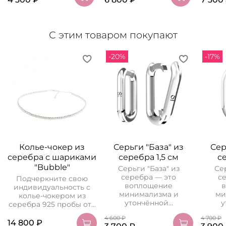
С этим товаром покупают
-20%
-17%
Колье-чокер из
Серьги "База" из
Сер
серебра с шариками
серебра 1,5 см
с
"Bubble"
Серьги "База" из
Се
серебра — это
с
Подчеркните свою
воплощение
индивидуальность с
минимализма и
ми
колье-чокером из
утончённой...
у
серебра 925 пробы от...
4 600 ₽
4 700 ₽
14 800 ₽