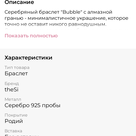
Описание
Серебряный браслет "Bubble" с алмазной
гранью - минималистичное украшение, которое
точно не оставит никого равнодушным.
Стильное украшение с серебряными шариками
Показать полностью
всегда дополняет любой образ, а сияющая
алмазная обработка каждого шарика сделает
образ особенным. Длина колье - 33-40 см,
диаметр каждого шарика - 3 мм.
Характеристики
Тип товара
Браслет
Бренд
theSi
Металл
Серебро 925 пробы
Покрытие
Родий
Вставка