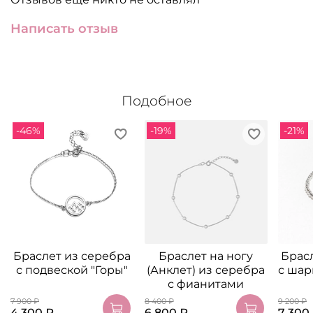
Написать отзыв
Подобное
-46%
-19%
-21%
Браслет из серебра
Браслет на ногу
Брас
с подвеской "Горы"
(Анклет) из серебра
с шар
с фианитами
7 900 ₽
8 400 ₽
9 200 ₽
4 300 ₽
6 800 ₽
7 300