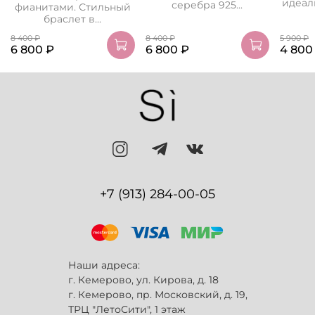
идеаль
серебра 925...
фианитами. Стильный
браслет в...
8 400 ₽
8 400 ₽
5 900 ₽
6 800 ₽
6 800 ₽
4 800
+7 (913) 284-00-05
Наши адреса:
г. Кемерово, ул. Кирова, д. 18
г. Кемерово, пр. Московский, д. 19,
ТРЦ "ЛетоСити", 1 этаж