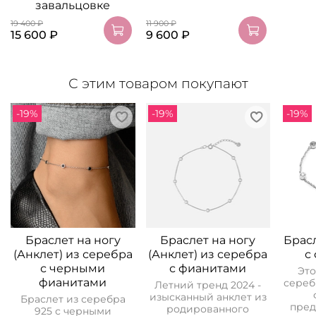
завальцовке
19 400 ₽
11 900 ₽
15 600 ₽
9 600 ₽
С этим товаром покупают
-19%
-19%
-19%
Браслет на ногу
Браслет на ногу
Брас
(Анклет) из серебра
(Анклет) из серебра
с
с черными
с фианитами
Это
фианитами
сереб
Летний тренд 2024 -
изысканный анклет из
Браслет из серебра
пред
родированного
925 с черными