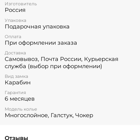
находка для модников: оно легко сочетается как с
Изготовитель
деловым стилем, так и с вечерними нарядами,
Россия
подчеркивая ваше чувство стиля и хорошего
вкуса.
Упаковка
Подарочная упаковка
Оплата
При оформлении заказа
Доставка
Самовывоз, Почта России, Курьерская
служба (выбор при оформлении)
Вид замка
Карабин
Гарантия
6 месяцев
Модель колье
Многослойное, Галстук, Чокер
Отзывы