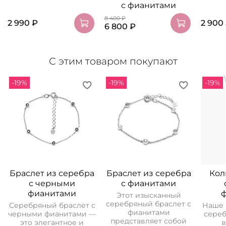
с фианитами
8 400 ₽
2 990 ₽
2 900
6 800 ₽
С этим товаром покупают
-19%
-19%
-19%
Браслет из серебра
Браслет из серебра
Кол
с черными
с фианитами
фианитами
Этот изысканный
серебряный браслет с
Серебряный браслет с
Наше 
фианитами
черными фианитами —
сереб
представляет собой
это элегантное и