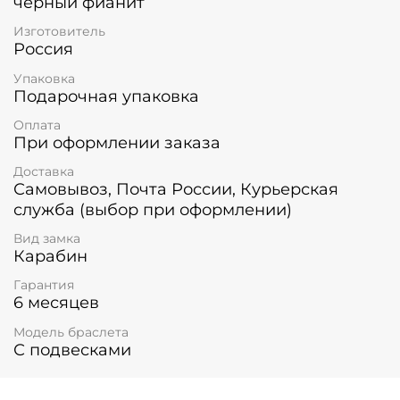
черный фианит
Этот браслет станет настоящим акцентом
вашего стиля, добавляя игривости и нотку
Изготовитель
роскоши.
Размер браслета регулируется от 21 до
Россия
25 см, застежка - надежный шпрингельный замок
(Карабин). Гарантия качества - 6
Упаковка
месяцев.
Подарите себе или своим близким
Подарочная упаковка
возможность выделяться и сиять с помощью
Оплата
этого удивительного украшения!
При оформлении заказа
Доставка
Самовывоз, Почта России, Курьерская
служба (выбор при оформлении)
Вид замка
Карабин
Гарантия
6 месяцев
Модель браслета
С подвесками