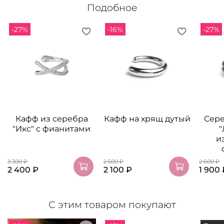
Подобное
-27%
-16%
-27%
Кафф из серебра
Кафф на хрящ дутый
Сер
"Икс" с фианитами
"
и
3 300 ₽
2 500 ₽
2 600 ₽
2 400 ₽
2 100 ₽
1 900 
С этим товаром покупают