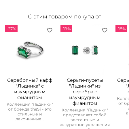
С этим товаром покупают
-27%
-19%
-18%
Серебряный кафф
Серьги-пусеты
Серь
"Льдинка" с
"Льдинки" из
"
изумрудным
серебра с
фианитом
изумрудным
Колл
фианитом
от бр
Коллекция "Льдинки"
от бренда theSi - это
Коллекция "Льдинки"
л
стильные и
представляет собой
лаконичные...
элегантные и
аккуратные украшения