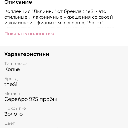
Описание
Коллекция "Льдинки" от бренда theSi - это
стильные и лаконичные украшения со своей
изюминкой - фианитом в огранке "багет".
Отличительная черта такой огранки - строгая
Показать полностью
прямоугольная форма и красивое преломление
света внутри каждого камня.
Нежное колье с подвеской "Льдинкой" mini
Характеристики
станет идеальным дополнением любого образа
и
добавит ему особого шарма, позолота
Тип товара
подчеркнет женственность и элегантность, а
Колье
изумрудный фианит станет центром
Бренд
композиции и привлечет к себе все внимание.
theSi
Изделие выполнено из высококачественного
Металл
серебра 925 пробы и покрыто позолотой. Размер
Серебро 925 пробы
колье регулируется от 35 до 40 см.
Размер
подвески 4мм х 6мм.
Покрытие
Золото
Цвет