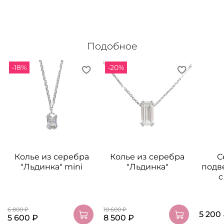
Подобное
-18%
-20%
Колье из серебра
Колье из серебра
С
"Льдинка" mini
"Льдинка"
подв
с
6 800 ₽
10 600 ₽
5 200
5 600 ₽
8 500 ₽