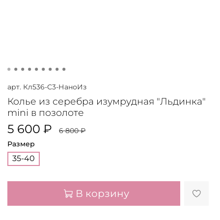
арт.
Кл536-С3-НаноИз
Колье из серебра изумрудная "Льдинка"
mini в позолоте
5 600 ₽
6 800 ₽
Размер
35-40
В корзину