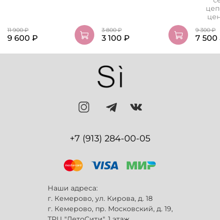
с
цеп
цен
11 900 ₽
3 800 ₽
9 300 ₽
9 600 ₽
3 100 ₽
7 500
+7 (913) 284-00-05
Наши адреса:
г. Кемерово, ул. Кирова, д. 18
г. Кемерово, пр. Московский, д. 19,
ТРЦ "ЛетоСити", 1 этаж