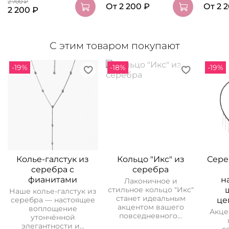
2 700 ₽
От
2 200 ₽
От
2 
2 200 ₽
С этим товаром покупают
-19%
-18%
-19%
Колье-галстук из
Кольцо "Икс" из
Сере
серебра с
серебра
фианитами
н
Лаконичное и
стильное кольцо "Икс"
Наше колье-галстук из
станет идеальным
це
серебра — настоящее
акцентом вашего
воплощение
Акце
повседневного...
утончённой
элегантности и...