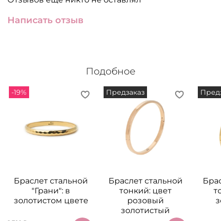
Написать отзыв
Подобное
-19%
Предзаказ
Пред
Браслет стальной
Браслет стальной
Бра
"Грани": в
тонкий: цвет
т
золотистом цвете
розовый
з
золотистый