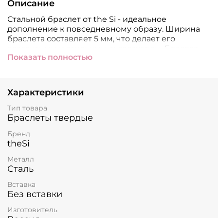
Описание
Стальной браслет от the Si - идеальное
дополнение к повседневному образу. Ширина
браслета составляет 5 мм, что делает его
элегантным и стильным аксессуаром. Браслет
Показать полностью
изготовлен из ювелирной стали 316L с IP-
покрытием, самое стойкое покрытие к внешним
воздействиям, он не окисляется, не теряет цвет
и не темнеет!
Характеристики
Изделие можно носить как самостоятельно, так и
Тип товара
в паре с часами или другими браслетами для
Браслеты твердые
создания многослойного образа. Будьте
Бренд
уверены в высоком качестве этого браслета от
theSi
the Si - российского производителя ювелирных
изделий. Круглая форма. Подойдет на 17-18
Металл
размер.
Сталь
Вставка
Без вставки
Изготовитель